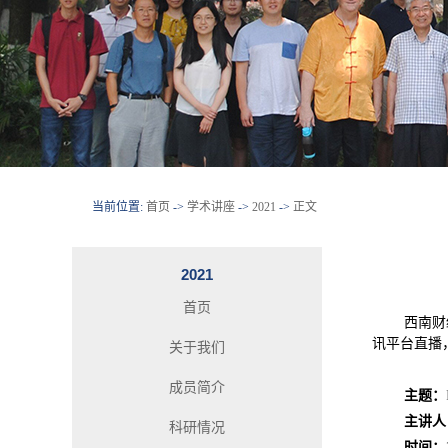
当前位置:
首页
->
学术讲座
->
2021
->
正文
2021
首页
西南财经
讯平台直播
关于我们
成员简介
主题：
主讲人
科研情况
时间：