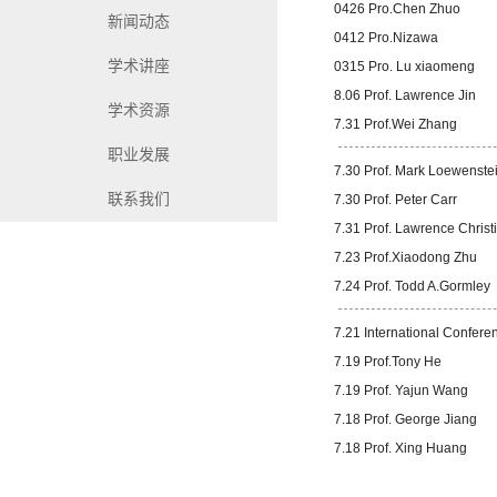
0426 Pro.Chen Zhuo
新闻动态
0412 Pro.Nizawa
学术讲座
0315 Pro. Lu xiaomeng
8.06 Prof. Lawrence Jin
学术资源
7.31 Prof.Wei Zhang
职业发展
7.30 Prof. Mark Loewenste
联系我们
7.30 Prof. Peter Carr
7.31 Prof. Lawrence Christ
7.23 Prof.Xiaodong Zhu
7.24 Prof. Todd A.Gormley
7.21 International Confere
7.19 Prof.Tony He
7.19 Prof. Yajun Wang
7.18 Prof. George Jiang
7.18 Prof. Xing Huang