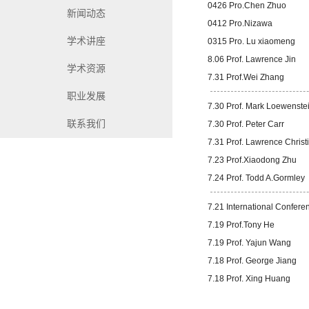
0426 Pro.Chen Zhuo
新闻动态
0412 Pro.Nizawa
学术讲座
0315 Pro. Lu xiaomeng
8.06 Prof. Lawrence Jin
学术资源
7.31 Prof.Wei Zhang
职业发展
7.30 Prof. Mark Loewenste
联系我们
7.30 Prof. Peter Carr
7.31 Prof. Lawrence Christ
7.23 Prof.Xiaodong Zhu
7.24 Prof. Todd A.Gormley
7.21 International Confere
7.19 Prof.Tony He
7.19 Prof. Yajun Wang
7.18 Prof. George Jiang
7.18 Prof. Xing Huang