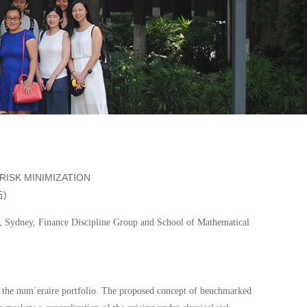
RISK MINIMIZATION
击
)
dney, Finance Discipline Group and School of Mathematical
ng the num´eraire portfolio. The proposed concept of benchmarked