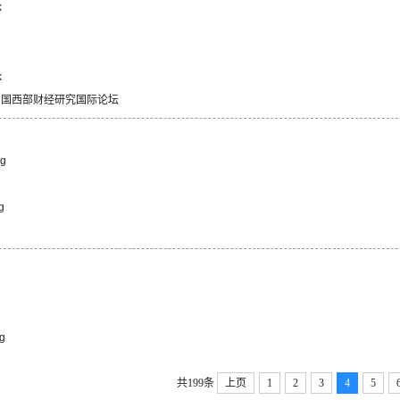
k
k
届中国西部财经研究国际论坛
ng
g
g
共199条
上页
1
2
3
4
5