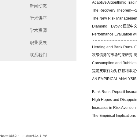
Adaptive Algorithmic Tradi
新闻动态
The Recovery Theorem---S
学术讲座
The New Risk Management:
Diamond－Dybvig模型中
学术资源
Performance Evaluation wi
职业发展
Herding and Bank Runs- 
联系我们
次级债券的市场约束研究-高
Consumption and Bubbles-
提前支取行为对存款利率定价
AN EMPIRICAL ANALYSI
Bank Runs, Deposit Insura
High Hopes and Disappoint
Increases in Risk Aversion a
The Empirical Implications 
友情链接：
西南财经大学