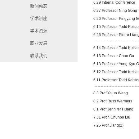
6.29 Internal Conference
新闻动态
6.27 Professor Ning Gong
学术讲座
6.26 Professor Pingyang 
6.15 Professor Todd Keiste
学术资源
6.26 Professor Pierre Lian
职业发展
6.14 Professor Todd Keiste
联系我们
6.13 Professor Chao Gu
6.13 Professor Yong-Kyu 
6.12 Professor Todd Keiste
6.11 Professor Todd Keiste
8.3 Prof.Yajun Wang
8.2 Prof.Russ Wermers
8.1 Prof.Jennifer Huang
7.31 Prof. Chunbo Liu
7.25 Prof.Jiang(2)