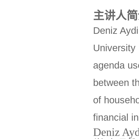
主讲人
简
Deniz Aydi
University
agenda use
between th
of househo
financial 
Deniz Ayd