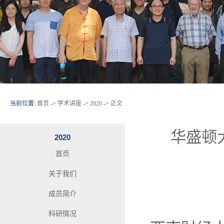
当前位置:
首页
->
学术讲座
->
2020
->
正文
华盛顿大
2020
首页
关于我们
成员简介
科研情况