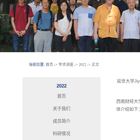
当前位置:
首页
->
学术讲座
->
2022
->
正文
延世大学Jiyoon
2022
首页
西南财经大学金
关于我们
体介绍如下
成员简介
科研情况