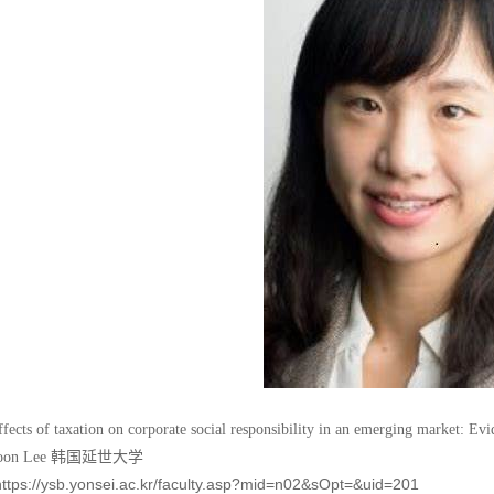
ffects of taxation on corporate social responsibility in an emerging market: E
oon Lee
韩国延世大学
https://ysb.yonsei.ac.kr/faculty.asp?mid=n02&sOpt=&uid=201