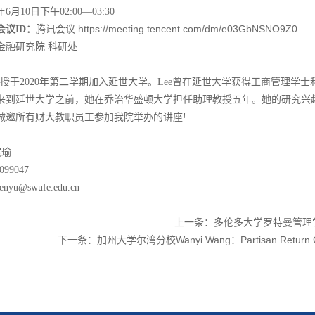
2年6月10日下午02:00—03:30
https://meeting.tencent.com/dm/e03GbNSNO9Z0
会议ID：
腾讯会议
金融研究院 科研处
：
 Lee教授于2020年第二学期加入延世大学。Lee曾在延世大学获得工商管
来到延世大学之前，她在乔治华盛顿大学担任助理教授五年。她的研究兴趣
诚邀所有财大教职员工参加我院举办的讲座!
宸瑜
099047
henyu@swufe.edu.cn
上一条：
多伦多大学罗特曼管理学院杨立岩教
下一条：
加州大学尔湾分校Wanyi Wang：Partisan Return Gap: T