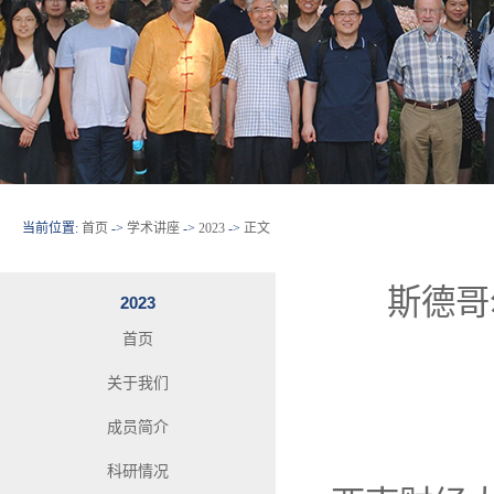
当前位置:
首页
->
学术讲座
->
2023
->
正文
斯德哥尔
2023
首页
关于我们
成员简介
科研情况