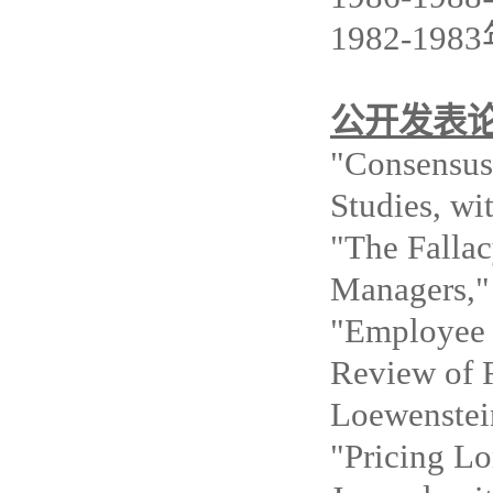
1982-1983
公开发表
"Consensus
Studies, wi
"The Fallac
Managers," 
"Employee 
Review of F
Loewenstei
"Pricing Lo