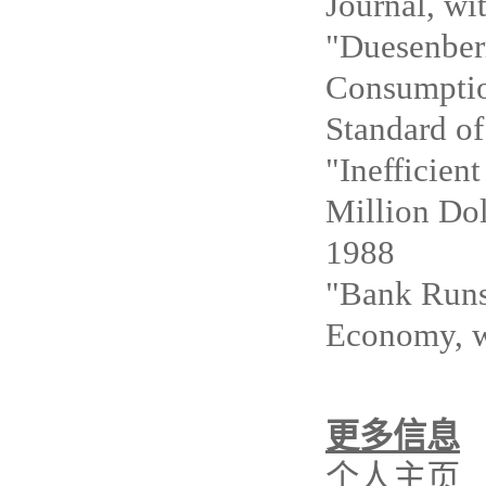
Journal, wi
"Duesenber
Consumption
Standard o
"Inefficien
Million Dol
1988
"Bank Runs,
Economy, w
更多信息
个人主页