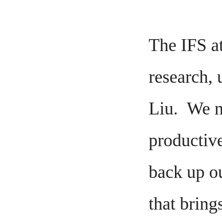
The IFS at
research, 
Liu. We n
productiv
back up o
that bring