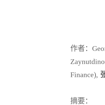
作者：
Geor
Zaynutdinov
Finance),
摘要：