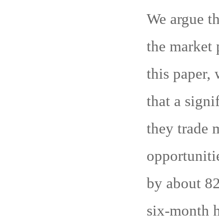
We argue th
the market 
this paper,
that a signi
they trade 
opportuniti
by about 82
six-month h