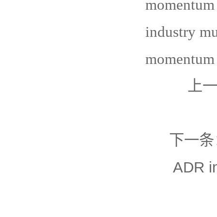
momentum st
industry mu
momentum s
上
下一条
ADR in